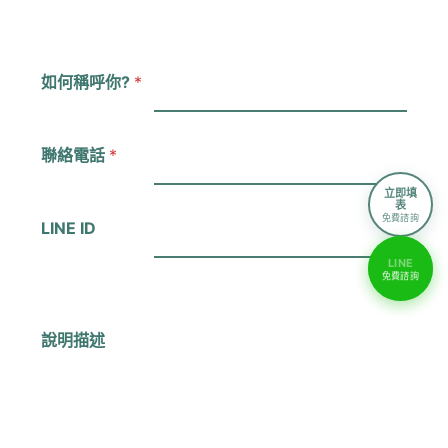
如何稱呼你?
*
L
I
聯絡電話
*
N
E
立即填
表
I
免費諮詢
LINE ID
D
*
LINE
免費諮詢
說明描述