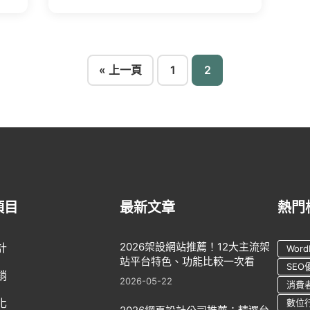
文
« 上一頁
1
2
章
分
頁
項目
最新文章
熱門
2026架設網站推薦！12大主流架
計
Word
站平台特色、功能比較一次看
SEO
銷
2026-05-22
消費
化
數位