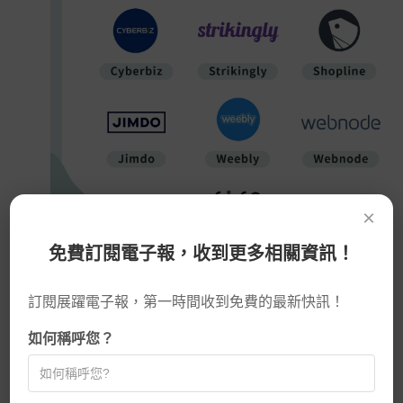
×
免費訂閱電子報，收到更多相關資訊！
5. 架設網站推薦 2 – RiseCreatives 展躍網路
訂閱展躍電子報，第一時間收到免費的最新快訊！
架網站推薦
1.
WordPress
如何稱呼您？
WordPress
自 2003 年問世以來，一路發展成為全球市占
率超過 40% 的架站系統，從個人部落格、企業官網、電商