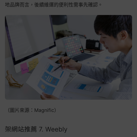
地品牌而言，後續維運的便利性需事先確認。
（圖片來源：Magnific）
架網站推薦 7. Weebly