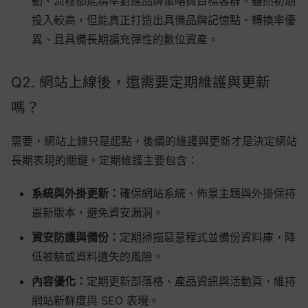
動、流程都能精準對應品牌策略與目標客群。雖然初期
投入較高，但能真正打造出具備品牌記憶點、轉換率優
異、且具備長期擴充彈性的數位資產。
Q2. 網站上線後，還需要定期維護與更新
嗎？
需要，網站上線只是起點，後續的維護與更新才是決定網站
長期表現的關鍵。定期維護主要包含：
系統與外掛更新：
確保網站系統、佈景主題與外掛保持
最新版本，避免資安漏洞。
資安防護與備份：
定期掃描惡意程式並備份資料庫，降
低被駭或資料遺失的風險。
內容優化：
定期更新部落格、產品資訊與活動頁，維持
網站新鮮度與 SEO 表現。