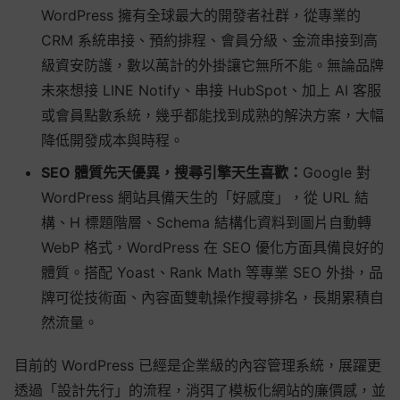
WordPress 擁有全球最大的開發者社群，從專業的
CRM 系統串接、預約排程、會員分級、金流串接到高
級資安防護，數以萬計的外掛讓它無所不能。無論品牌
未來想接 LINE Notify、串接 HubSpot、加上 AI 客服
或會員點數系統，幾乎都能找到成熟的解決方案，大幅
降低開發成本與時程。
SEO 體質先天優異，搜尋引擎天生喜歡：
Google 對
WordPress 網站具備天生的「好感度」，從 URL 結
構、H 標題階層、Schema 結構化資料到圖片自動轉
WebP 格式，WordPress 在 SEO 優化方面具備良好的
體質。搭配 Yoast、Rank Math 等專業 SEO 外掛，品
牌可從技術面、內容面雙軌操作搜尋排名，長期累積自
然流量。
目前的 WordPress 已經是企業級的內容管理系統，展躍更
透過「設計先行」的流程，消弭了模板化網站的廉價感，並