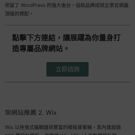
保留了 WordPress 的強大後台，協助品牌成就企業官網最
頂級的標配。
點擊下方連結，讓展躍為你量身打
造專屬品牌網站。
立即諮詢
架網站推薦 2. Wix
Wix 以拖曳式編輯器與豐富的模板庫著稱，其內建超過