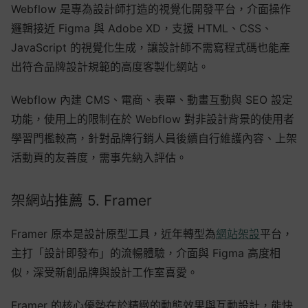
Webflow 是專為設計師打造的視覺化開發平台，介面操作
邏輯接近 Figma 與 Adobe XD，支援 HTML、CSS、
JavaScript 的視覺化生成，讓設計師不需寫程式碼也能產
出符合品牌設計規範的高度客製化網站。
Webflow 內建 CMS、電商、表單、動畫互動與 SEO 設定
功能，使用上的限制在於 Webflow 對非設計背景的使用者
學習門檻較高，針對品牌行銷人員後續自行維護內容、上架
活動頁的友善度，需事先納入評估。
架網站推薦 5. Framer
Framer 原本是設計原型工具，近年轉型為
網站架設
平台，
主打「設計即發布」的流暢體驗，介面與 Figma 高度相
似，深受新創品牌與設計工作室喜愛。
Framer 的核心優勢在於精緻的動態效果與互動設計，能快