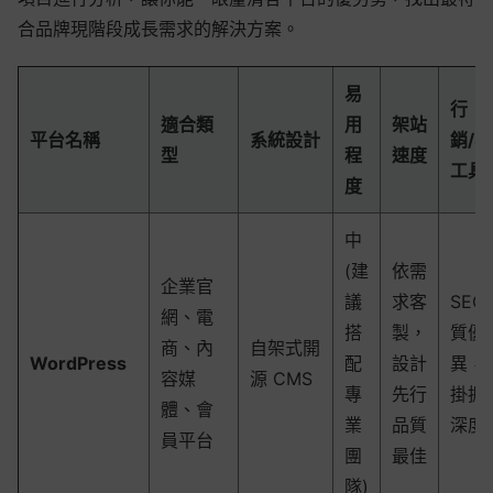
合品牌現階段成長需求的解決方案。
易
行
適合類
用
架站
平台名稱
系統設計
銷/S
型
程
速度
工具
度
中
(建
依需
企業官
議
求客
SEO
網、電
搭
製，
質優
商、內
自架式開
WordPress
配
設計
異，
容媒
源 CMS
專
先行
掛擴
體、會
業
品質
深度
員平台
團
最佳
隊)