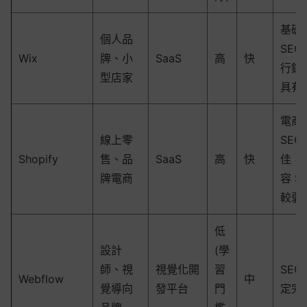
基礎
個人品
SEO
Wix
牌、小
SaaS
高
快
行銷
型店家
具有
電商
線上零
SEO
Shopify
售、品
SaaS
高
快
佳，
牌電商
容 S
較弱
低
設計
(學
師、視
視覺化開
習
SEO
Webflow
中
覺導向
發平台
門
定完