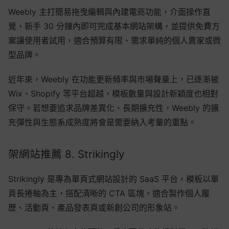
Weebly 主打簡易拖曳編輯與內建電商功能，介面操作直
覺，新手 30 分鐘內即可完成基本網站架構，並提供免費方
案讓使用者試用，適合預算有限、需求單純的個人賣家或微
型品牌。
近年來，Weebly 在功能更新頻率與市場聲量上，已逐漸被
Wix、Shopify 等平台超越，模板數量與設計新穎度也相對
保守。若想要追求品牌差異化、長期擴充性，Weebly 的擴
充彈性與生態系成熟度將會是需要納入考量的重點。
架網站推薦 8. Strikingly
Strikingly 是專為單頁式網站設計的 SaaS 平台，模板以單
頁長捲軸為主，搭配清晰的 CTA 區塊，適合製作個人履
歷、活動頁、產品發表頁或新創公司的形象站。