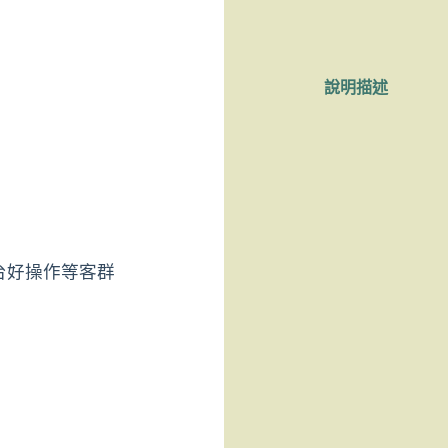
述
*
L
I
說明描述
N
E
台好操作等客群