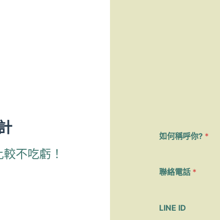
設計
如何稱呼你?
*
比較不吃虧！
聯絡電話
*
說
明
LINE ID
描