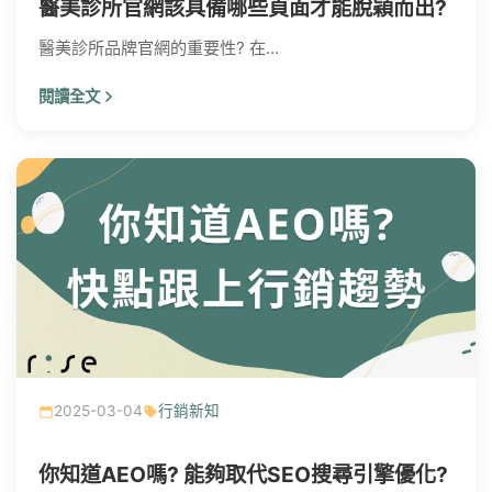
醫美診所官網該具備哪些頁面才能脫穎而出?
醫美診所品牌官網的重要性? 在...
閱讀全文
AI趨勢
網頁設計新知
WordPress
GEO優化
2025-03-04
行銷新知
口碑行銷
你知道AEO嗎? 能夠取代SEO搜尋引擎優化?