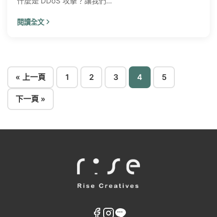
什麼是 DDoS 攻擊？讓我們...
閱讀全文
文
« 上一頁
1
2
3
4
5
章
下一頁 »
分
頁