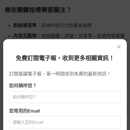
哪些關鍵指標需要關注？
粉絲增長率
：反映IP吸引力的基本指標
內容互動率
：包括點讚、評論、分享等，反映內容質量
和粉絲活躍度
×
轉化率
：粉絲對商業行為的響應程度，如購買、報名等
免費訂閱電子報，收到更多相關資訊！
留存率
：粉絲的持續關注度和活躍度
訂閱展躍電子報，第一時間收到免費的最新快訊！
根據台灣數位行銷教育平台的建議，關注各項數據指標並不
如何稱呼您？
斷優化內容方向，是自媒體經營的重要技巧
您常用的Email
AI趨勢
第七步：IP變現與商業模式設計
網頁設計新知