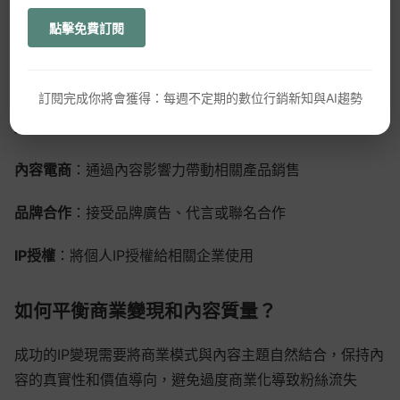
IP的最終目標是實現商業價值，設計合理的變現模式是IP可
持續發展的保障
點擊免費訂閱
WordPress
垂直領域IP的主要變現方式有哪些？
GEO優化
訂閱完成你將會獲得：每週不定期的數位行銷新知與AI趨勢
知識付費
：包括線上課程、電子書、付費社群等
口碑行銷
內容電商
：通過內容影響力帶動相關產品銷售
品牌合作
：接受品牌廣告、代言或聯名合作
IP授權
：將個人IP授權給相關企業使用
如何平衡商業變現和內容質量？
成功的IP變現需要將商業模式與內容主題自然結合，保持內
容的真實性和價值導向，避免過度商業化導致粉絲流失