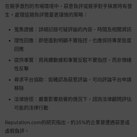
在競爭激烈的市場環境中，惡意負評或競爭對手抹黑時有發
生。處理這類負評需要更謹慎的策略：
蒐集證據：詳細記錄可疑評論的內容、時間及相關資訊
理性回應：即使面對明顯不實指控，也應保持專業態度
回應
提供事實：用具體數據和事實反駁不實指控，而非情緒
性反擊
尋求平台協助：如確認為惡意評論，可向評論平台申請
移除
法律途徑：嚴重影響商譽的情況下，諮詢法律顧問評估
可能的法律行動
Reputation.com的研究指出，約35%的企業曾遭遇惡意或
虛假負評。