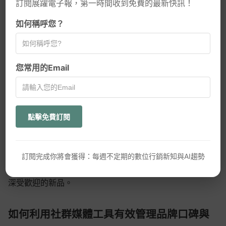
訂閱展躍電子報，第一時間收到免費的最新快訊！
程
透明溝通：公開分享基於用戶反饋的改進計畫，展現品
如何稱呼您？
牌傾聽與行動力
跟進回訪：改進後主動聯繫曾提出負評的客戶，邀請重
您常用的Email
新體驗
AI趨勢
案例分享：將成功解決的負評轉化為品牌故事，展示企
網頁設計新知
業的服務熱忱
點擊免費訂閱
WordPress
善用負評改進的企業比忽視負評的企業平均成長速度快
21%。
GEO優化
例如，星巴克透過「My Starbucks Idea」平台收集並實施
訂閱完成你將會獲得：每週不定期的數位行銷新知與AI趨勢
消費者建議，成功將負評轉化為產品創新的來源，推出多款
口碑行銷
深受歡迎的新品。
如何利用社群媒體工具有效管理品牌口碑與