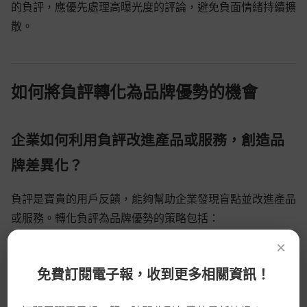
的負評，應優先處理高曝光度的評論，避免負面情緒持續擴
散。
如何將負評轉化為品牌優勢的機會
企業如何利用負評改進產品或服務，創造品
牌差異化？
負評是寶貴的用戶反饋，能夠幫助企業發現盲點並改進產品
或服務。轉化負評為品牌優勢的策略包括：
×
系統化收集：建立負評分類與分析系統，找出重複出現
的問題模式
免費訂閱電子報，收到更多相關資訊！
產品改進：將用戶反饋直接納入產品開發或服務優化流