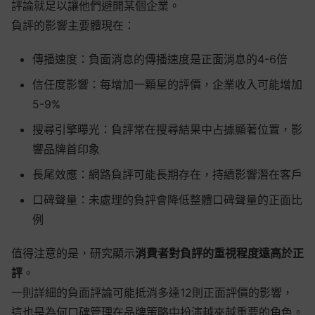
評論就足以讓他們避開某個企業。
負評的影響主要體現在：
傳播速度：負面消息的傳播速度是正面消息的4-6倍
信任度影響：每增加一顆星的評價，企業收入可能增加
5-9%
搜尋引擎曝光：負評常在搜尋結果中占據顯著位置，影
響品牌首印象
長尾效應：網路負評可能長期存在，持續影響潛在客戶
口碑聲量：未處理的負評會降低整體口碑聲量的正面比
例
值得注意的是，研究顯示
消費者對負評的重視程度遠高於正
評
。
一則詳細的負面評論可能抵消多達12則正面評價的影響，
這也是為何口碑管理在品牌策略中扮演越來越重要的角色。