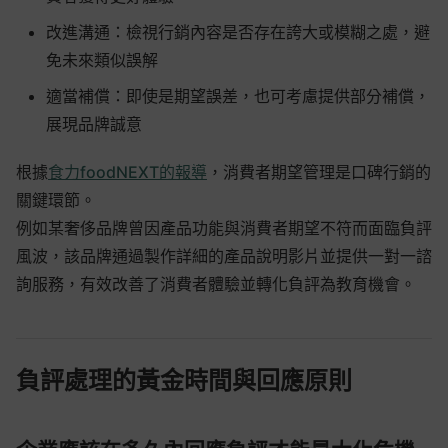
改進溝通：檢視行銷內容是否存在誇大或模糊之處，避
免未來類似誤解
適當補償：即使是期望誤差，也可考慮提供部分補償，
展現品牌誠意
根據
食力foodNEXT的報導
，消費者期望管理是口碑行銷的
關鍵環節。
例如某奢侈品牌曾因產品功能與消費者期望不符而面臨負評
風波，該品牌通過製作詳細的產品說明影片並提供一對一諮
詢服務，有效改善了消費者體驗並轉化負評為教育機會。
負評處理的黃金時間與回應原則