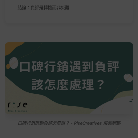
結論：負評是轉機而非災難
口碑行銷遇到負評怎麼辦？ - RiseCreatives 展躍網路