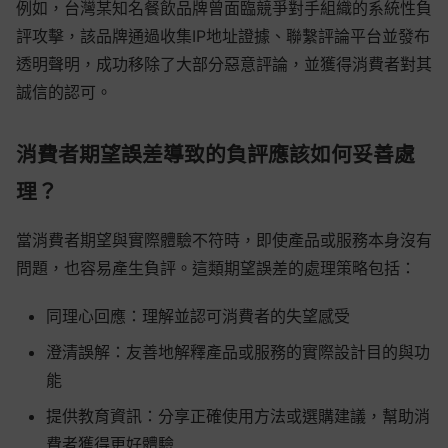
例如，台灣某知名餐飲品牌曾面臨競爭對手組織的系統性負
評攻擊，該品牌通過收集IP地址證據、聯繫評論平台並發布
透明聲明，成功移除了大部分惡意評論，並獲得消費者對其
誠信的認可。
消費者期望誤差導致的負評應該如何妥善處
理？
當消費者期望與實際體驗不符時，即使產品或服務本身沒有
問題，也容易產生負評。這類期望誤差的處理策略包括：
同理心回應：理解並認可消費者的失望感受
澄清誤解：友善地解釋產品或服務的實際設計目的與功
能
提供教育資訊：分享正確使用方法或選購建議，幫助消
費者獲得更好體驗