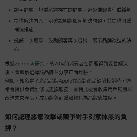
認可問題：坦誠承認存在的問題，避免推卸責任或辯解
提供解決方案：明確說明將如何解決問題，並提供具體
補償措施
邀請二次體驗：鼓勵顧客再次嘗試，展示品牌改進的決
心
根據
Zendesk研究
，約70%的消費者在問題得到妥善解決
後，會繼續選擇該品牌並分享正面經驗。
例如，知名電子產品品牌Apple在面對產品缺陷投訴時，通
常會提供免費維修或更換服務，並藉此機會收集用戶反饋以
改進未來產品，成功將負面體驗轉化為品牌忠誠度。
如何處理惡意攻擊或競爭對手刻意抹黑的負
評？