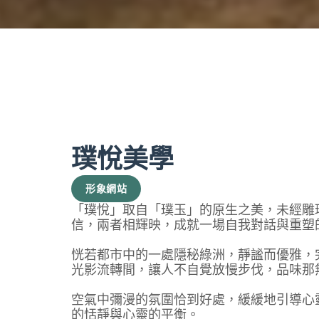
璞悅美學
形象網站
「璞悅」取自「璞玉」的原生之美，未經雕
信，兩者相輝映，成就一場自我對話與重塑
恍若都市中的一處隱秘綠洲，靜謐而優雅，
光影流轉間，讓人不自覺放慢步伐，品味那
空氣中彌漫的氛圍恰到好處，緩緩地引導心
的恬靜與心靈的平衡。