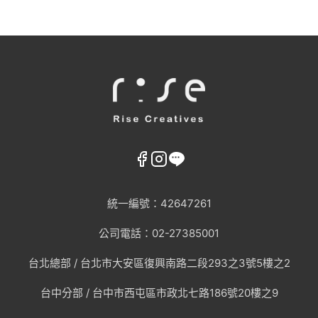
AI趨勢
網頁設計新知
WordPress
GEO優化
統一編號：42647261
口碑行銷
公司電話：02-27385001
台北總部 /
台北市大安區復興南路二段293之3號5樓之2
台中分部 / 台中市西屯區市政北七路186號20樓之9