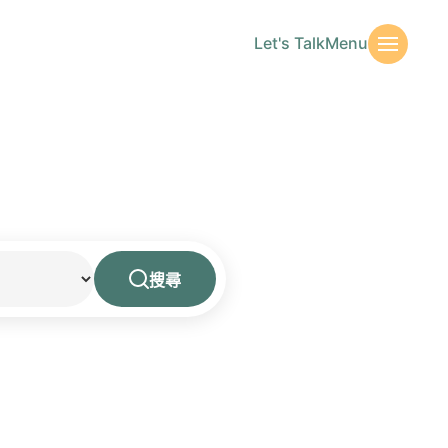
Let's Talk
Menu
搜尋