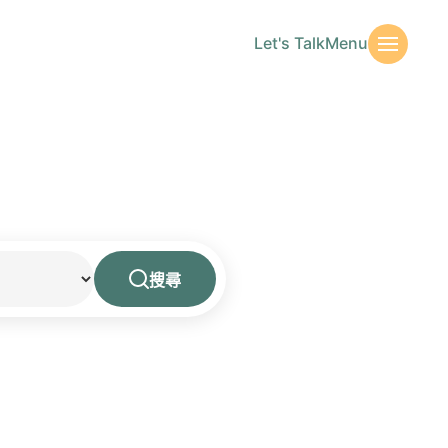
Let's Talk
Menu
搜尋