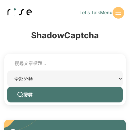
Let's Talk
Menu
ShadowCaptcha
搜尋