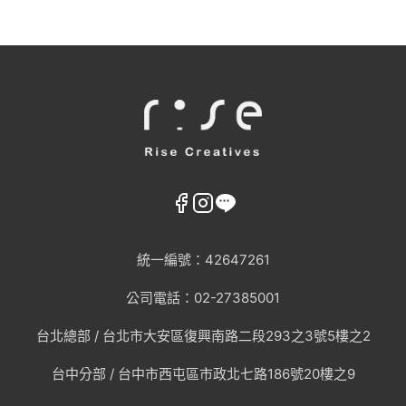
AI趨勢
網頁設計新知
WordPress
GEO優化
統一編號：42647261
口碑行銷
公司電話：02-27385001
台北總部 /
台北市大安區復興南路二段293之3號5樓之2
台中分部 / 台中市西屯區市政北七路186號20樓之9