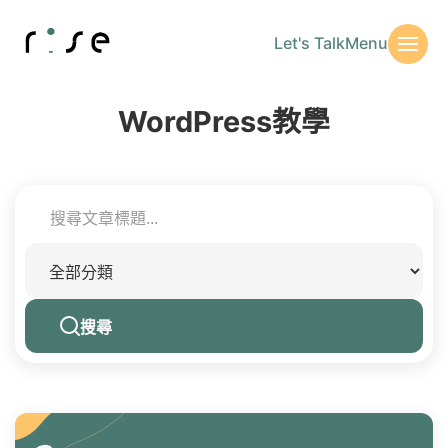
Let's Talk
Menu
WordPress教學
搜尋