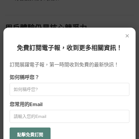
用戶體驗仍是核心競爭力
×
AI 可輔助流程，但無法理解人性深度。
免費訂閱電子報，收到更多相關資訊！
AI 驅動的個性化設計：
根據用戶偏好與行為即時調整
訂閱展躍電子報，第一時間收到免費的最新快訊！
呈現
如何稱呼您？
無障礙設計：
確保不同能力與設備使用者皆能順暢操作
情境感知 UI：
根據使用時間、地點、設備進行自動優
化
您常用的Email
AI趨勢
網頁設計新知
點擊免費訂閱