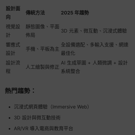
設計面
傳統方法
2025 年趨勢
向
視覺設
靜態圖像、平面
3D 元素、微互動、沉浸式體驗
計
佈局
響應式
全設備適配、多輸入支援、網速
手機、平板為主
設計
最佳化
設計流
AI 生成草圖 + 人類微調 + 設計
人工繪製與修正
程
系統整合
熱門趨勢：
沉浸式網頁體驗（Immersive Web）
3D 設計與微互動技術
AR/VR 導入電商與教育平台