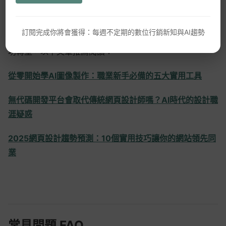
WordPress
延伸閱讀推薦
GEO優化
訂閱完成你將會獲得：每週不定期的數位行銷新知與AI趨勢
想更進一步了解 AI 工具的應用與設計師如何在 2025 年成
功轉型，以下文章推薦閱讀：
口碑行銷
從零開始學AI圖像製作：職業新手必備的五大實用工具
無代碼開發平台會取代傳統網頁設計師嗎？AI時代的設計職
涯疑惑
2025網頁設計趨勢預測：10個實用技巧讓你的網站領先同
業
常見問題 FAQ