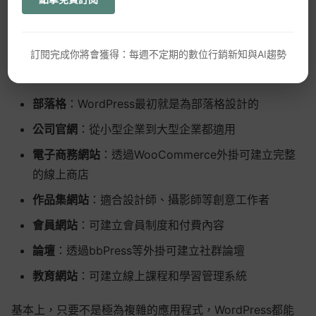
WordPress
5. WordPress適合什麼類型的網站？
GEO優化
訂閱完成你將會獲得：每週不定期的數位行銷新知與AI趨勢
WordPress極為靈活，適合多種類型的網站，包括：
口碑行銷
部落格
：WordPress最初就是為部落格設計的
公司官網
：從小型企業到大型企業都適用
電子商務網站
：透過WooCommerce外掛可建立完整
的線上商店
作品集網站
：適合設計師、攝影師等創意工作者
會員網站
：可建立會員制度和付費內容
論壇
：透過bbPress等外掛可建立社群論壇
教育網站
：可建立線上課程和學習管理系統
基本上，只要不是極為複雜的應用程式，WordPress都能