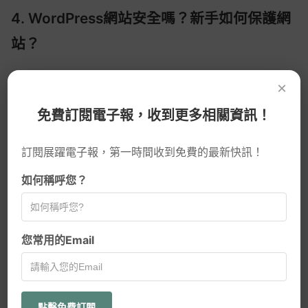
4. WordPress網站安全嗎？新手如何保護網
站？
WordPress本身是安全的，但作為市場佔有率最高的
×
CMS，它也是駭客的常見目標。新手可以採取以下措施保
免費訂閱電子報，收到更多相關資訊！
護網站：
定期更新WordPress核心、主題和外掛
訂閱展躍電子報，第一時間收到免費的最新快訊！
安裝安全性外掛如Wordfence或Sucuri
如何稱呼您？
使用強密碼並啟用雙因素認證
定期備份網站
您常用的Email
AI趨勢
選擇提供SSL憑證的主機
只要遵循基本的安全措施，WordPress網站可以維持良好
網頁設計新知
的安全性。
點擊免費訂閱