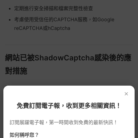
定期進行安全掃描和檔案完整性檢查
考慮使用受信任的CAPTCHA服務，如Google
reCAPTCHA或hCaptcha
網站已被ShadowCaptcha感染後的應
對措施
如果不幸發現網站已被ShadowCaptcha感染，快速有效的
×
應對至關重要，可以減輕損害並防止進一步的資料洩露。
免費訂閱電子報，收到更多相關資訊！
清除ShadowCaptcha感染的步驟
訂閱展躍電子報，第一時間收到免費的最新快訊！
發現感染後，應立即採取系統性的清除步驟，徹底移除所有
如何稱呼您？