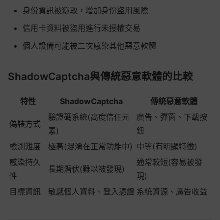
身份資訊被竊取，增加身份盜用風險
信用卡資料被盜用進行未授權交易
個人設備可能被二次感染其他惡意軟體
ShadowCaptcha與傳統惡意軟體的比較
特性
ShadowCaptcha
傳統惡意軟體
驗證碼系統(高度信任元
廣告、彈窗、下載按
偽裝方式
素)
鈕
檢測難度
極高(混淆在正常功能中)
中等(有明顯特徵)
感染持久
通常較短(容易被發
長期潛伏(難以被發現)
性
現)
目標資訊
敏感個人資料、登入憑證
系統資源、廣告收益