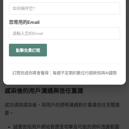
惡意程式碼。
立即將網站離線或啟用維護模式，防止更多用戶受害
您常用的Email
AI趨勢
更改所有管理員帳號密碼和FTP/主機面板登入憑證
使用最新的備份恢復網站，確保備份未被感染
網頁設計新知
如無乾淨備份，使用安全掃描工具識別並移除惡意程式
點擊免費訂閱
碼
WordPress
更新所有WordPress元件至最新版本，修補可能被利用
GEO優化
的漏洞
訂閱完成你將會獲得：每週不定期的數位行銷新知與AI趨勢
口碑行銷
感染後的用戶溝通與信任重建
成功清除感染後，與用戶的透明溝通對於重建信任至關重
要。
誠實告知用戶網站曾遭受攻擊及可能的資料洩露範圍